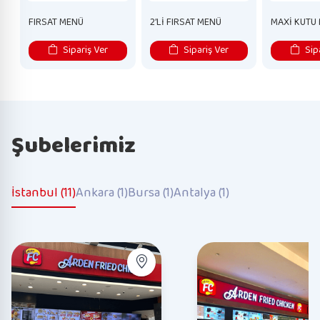
FIRSAT MENÜ
2’Lİ FIRSAT MENÜ
MAXİ KUTU
Sipariş Ver
Sipariş Ver
Sipa
Şubelerimiz
İstanbul (11)
Ankara (1)
Bursa (1)
Antalya (1)