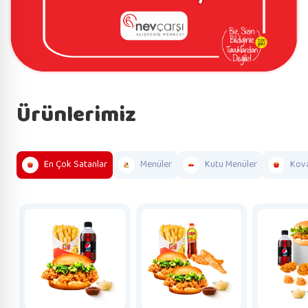
Ürünlerimiz
En Çok Satanlar
Menüler
Kutu Menüler
Kova