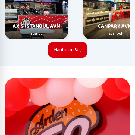
AXIS İSTANBUL AVM
CANPARK AVM
İstanbul
İstanbul
Haritadan Seç