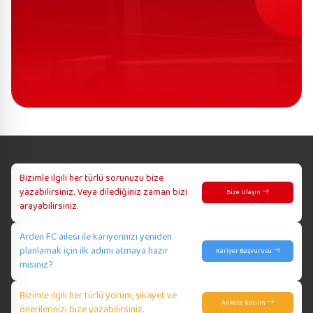
Bizimle ilgili her türlü sorunuzu bize
yazabilirsiniz. Veya dilediğiniz zaman bizi
Bize Ulaşın
arayabilirsiniz.
Arden FC ailesi ile kariyerinizi yeniden
planlamak için ilk adımı atmaya hazır
Kariyer Başvurusu
mısınız?
Bizimle ilgili her türlü yorum, şikayet ve
Ankete Katılın
önerilerinizi bize yazabilirsiniz.