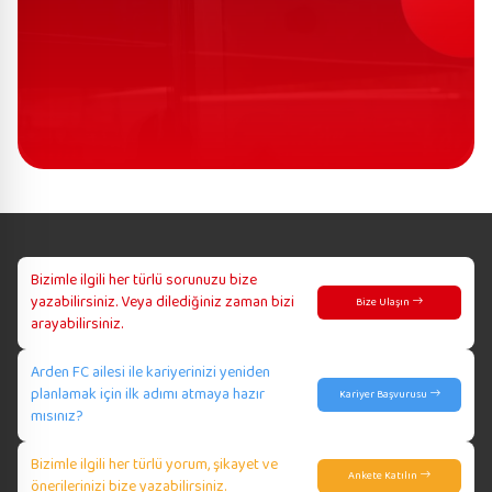
Bizimle ilgili her türlü sorunuzu bize
yazabilirsiniz. Veya dilediğiniz zaman bizi
Bize Ulaşın
arayabilirsiniz.
Arden FC ailesi ile kariyerinizi yeniden
planlamak için ilk adımı atmaya hazır
Kariyer Başvurusu
mısınız?
Bizimle ilgili her türlü yorum, şikayet ve
Ankete Katılın
önerilerinizi bize yazabilirsiniz.