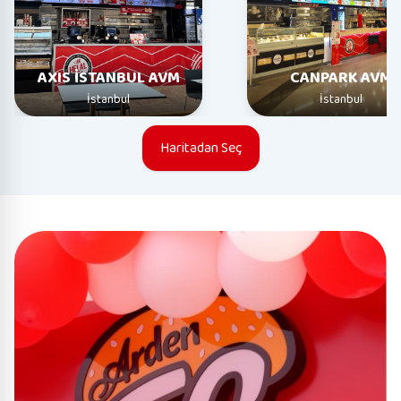
AXIS İSTANBUL AVM
CANPARK AVM
İstanbul
İstanbul
Haritadan Seç