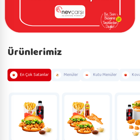
Ürünlerimiz
En Çok Satanlar
Menüler
Kutu Menüler
Kova