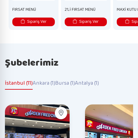
FIRSAT MENÜ
2’Lİ FIRSAT MENÜ
MAXİ KUTU
Sipariş Ver
Sipariş Ver
Sipa
Şubelerimiz
İstanbul (11)
Ankara (1)
Bursa (1)
Antalya (1)