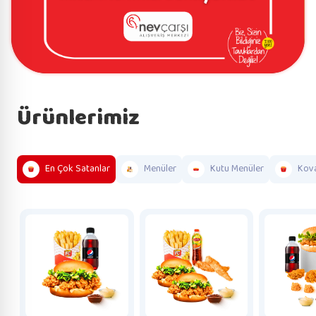
Ürünlerimiz
En Çok Satanlar
Menüler
Kutu Menüler
Kova