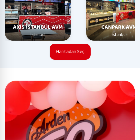
AXIS İSTANBUL AVM
CANPARK AVM
İstanbul
İstanbul
Haritadan Seç