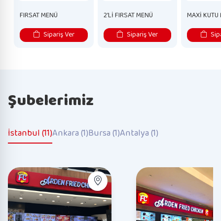
FIRSAT MENÜ
2’Lİ FIRSAT MENÜ
MAXİ KUTU
Sipariş Ver
Sipariş Ver
Sipa
Şubelerimiz
İstanbul (11)
Ankara (1)
Bursa (1)
Antalya (1)