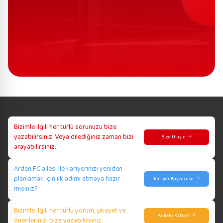
Bizimle ilgili her türlü sorunuzu bize
yazabilirsiniz. Veya dilediğiniz zaman bizi
Bize Ulaşın
arayabilirsiniz.
Arden FC ailesi ile kariyerinizi yeniden
planlamak için ilk adımı atmaya hazır
Kariyer Başvurusu
mısınız?
Bizimle ilgili her türlü yorum, şikayet ve
Ankete Katılın
önerilerinizi bize yazabilirsiniz.