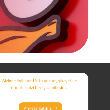
Bizimle ilgili her türlü yorum, şikayet ve
önerilerinizi bize yazabilirsiniz.
Ankete Katılın