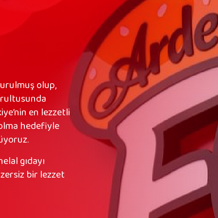
kurulmuş olup,
oğrultusunda
ye’nin en lezzetli
 olma hedefiyle
rüyoruz.
helal gıdayı
zersiz bir lezzet