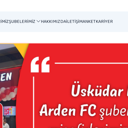
IMIZ
ŞUBELERIMIZ
HAKKIMIZDA
İLETIŞIM
ANKET
KARIYER