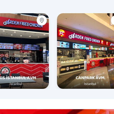
XIS İSTANBUL AVM
CANPARK AVM
İstanbul
İstanbul