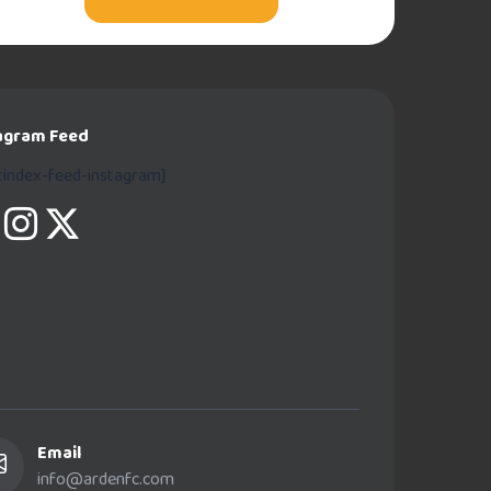
agram Feed
stindex-feed-instagram]
Email
info@ardenfc.com