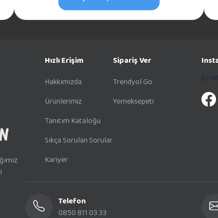
Hızlı Erişim
Sipariş Ver
Inst
[tru
Hakkımızda
Trendyol Go
Ürünlerimiz
Yemeksepeti
Tanıtım Kataloğu
Sıkça Sorulan Sorular
Kariyer
ığımız
i
Telefon
0850 811 03 33