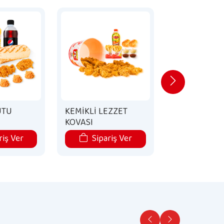
UTU
KEMİKLİ LEZZET
ARDEN BUR
KOVASI
MENÜ
riş Ver
Sipariş Ver
Sipari