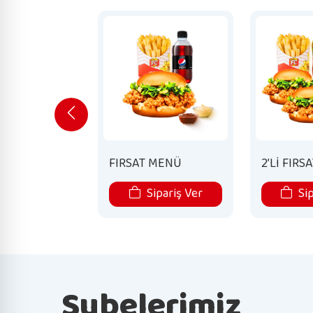
FIRSAT MENÜ
2’Lİ FIR
Sipariş Ver
Sip
Şubelerimiz