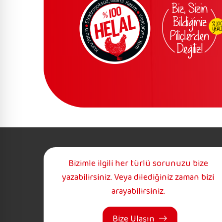
Bizimle ilgili her türlü sorunuzu bize
yazabilirsiniz. Veya dilediğiniz zaman bizi
arayabilirsiniz.
Bize Ulaşın