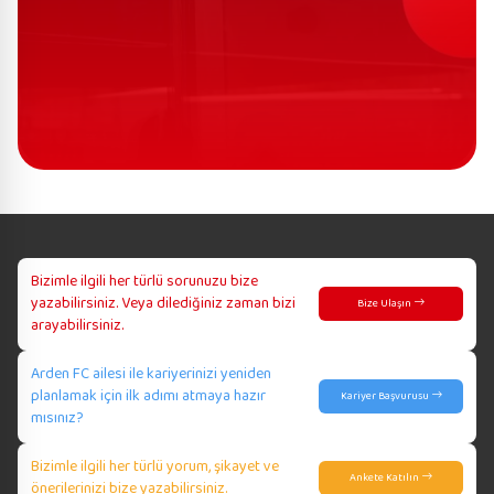
Bizimle ilgili her türlü sorunuzu bize
yazabilirsiniz. Veya dilediğiniz zaman bizi
Bize Ulaşın
arayabilirsiniz.
Arden FC ailesi ile kariyerinizi yeniden
planlamak için ilk adımı atmaya hazır
Kariyer Başvurusu
mısınız?
Bizimle ilgili her türlü yorum, şikayet ve
Ankete Katılın
önerilerinizi bize yazabilirsiniz.