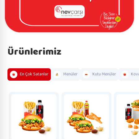
Ürünlerimiz
En Çok Satanlar
Menüler
Kutu Menüler
Kova