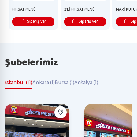
FIRSAT MENÜ
2’Lİ FIRSAT MENÜ
MAXİ KUTU
Sipariş Ver
Sipariş Ver
Sipa
Şubelerimiz
İstanbul (11)
Ankara (1)
Bursa (1)
Antalya (1)