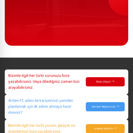
Bizimle ilgili her türlü sorunuzu bize
yazabilirsiniz. Veya dilediğiniz zaman bizi
Bize Ulaşın
arayabilirsiniz.
Arden FC ailesi ile kariyerinizi yeniden
planlamak için ilk adımı atmaya hazır
Kariyer Başvurusu
mısınız?
Bizimle ilgili her türlü yorum, şikayet ve
Ankete Katılın
önerilerinizi bize yazabilirsiniz.