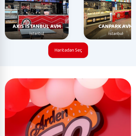
AXIS İSTANBUL AVM
CANPARK AVM
İstanbul
İstanbul
Haritadan Seç