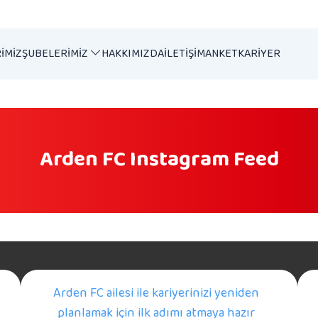
IMIZ
ŞUBELERIMIZ
HAKKIMIZDA
İLETIŞIM
ANKET
KARIYER
Arden FC Instagram Feed
Arden FC ailesi ile kariyerinizi yeniden
planlamak için ilk adımı atmaya hazır