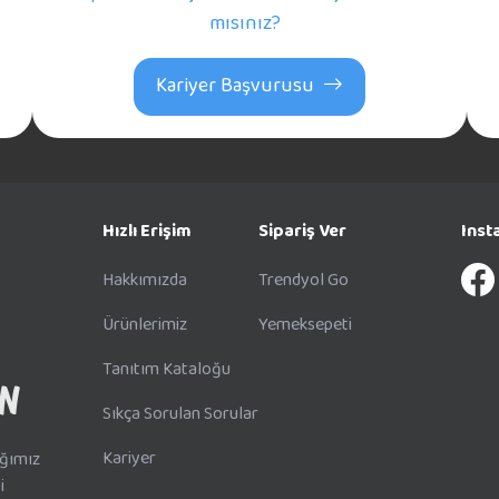
mısınız?
Kariyer Başvurusu
Hızlı Erişim
Sipariş Ver
Inst
Hakkımızda
Trendyol Go
Ürünlerimiz
Yemeksepeti
Tanıtım Kataloğu
Sıkça Sorulan Sorular
Kariyer
ığımız
i