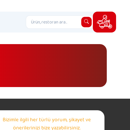
Bizimle ilgili her türlü yorum, şikayet ve
önerilerinizi bize yazabilirsiniz.