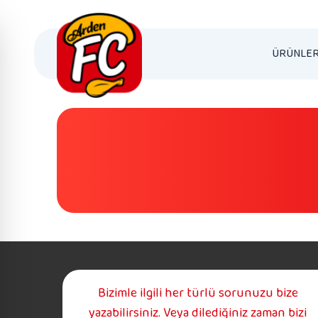
ÜRÜNLER
Bizimle ilgili her türlü sorunuzu bize
yazabilirsiniz. Veya dilediğiniz zaman bizi